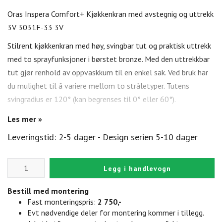
Oras Inspera Comfort+ Kjøkkenkran med avstegnig og uttrekk
3V 3031F-33 3V
Stilrent kjøkkenkran med høy, svingbar tut og praktisk uttrekk
med to sprayfunksjoner i børstet bronze. Med den uttrekkbar
tut gjør renhold av oppvaskkum til en enkel sak. Ved bruk har
du mulighet til å variere mellom to stråletyper. Tutens
svingradius er 120° (kan begrenses til 0° eller 60°).
Kranen har også en sikkerhetsfunksjon til oppvaskmaskin, som
Les mer »
stenger vanntilførsel etter endt bruk.
Leveringstid: 2-5 dager - Design serien 5-10 dager
Viktigste egenskaper:
Svingbar tut, Uttrekkbar med dusj, Svingbar med
Legg i handlevogn
begrensning
Bestill med montering
Ettgrepshendel, Varmt/kaldt symbol (kaldt rett frem =
Fast monteringspris:
2 750,-
trygt i forhold til mindre barn)
Evt nødvendige deler for montering kommer i tillegg.
Avstengningsventil stenger automatisk etter 4 eller 12