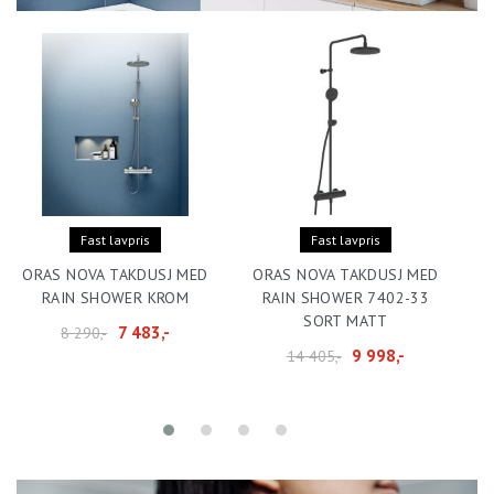
Fast lavpris
Fast lavpris
ORAS NOVA TAKDUSJ MED
ORAS NOVA TAKDUSJ MED
RAIN SHOWER KROM
RAIN SHOWER 7402-33
SORT MATT
7 483,-
8 290,-
9 998,-
14 405,-