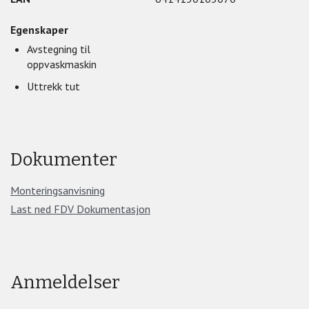
Kranens høyde er 440 mm.
Enkel installasjon med Oras 3S-installasjonsystemet.
Egenskaper
F = fleksible slanger
Avstegning til
Høyde: 440 mm
oppvaskmaskin
Uttrekk tut
Dokumenter
Monteringsanvisning
Last ned FDV Dokumentasjon
Anmeldelser