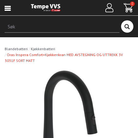
Hopp
0
til
hovedinnhold
Søk
Blandebatteri
Kjøkkenbatteri
Oras Inspera Comfort+Kjøkkenkran MED AVSTEGNING OG UTTREKK 3V
3031F SORT MATT