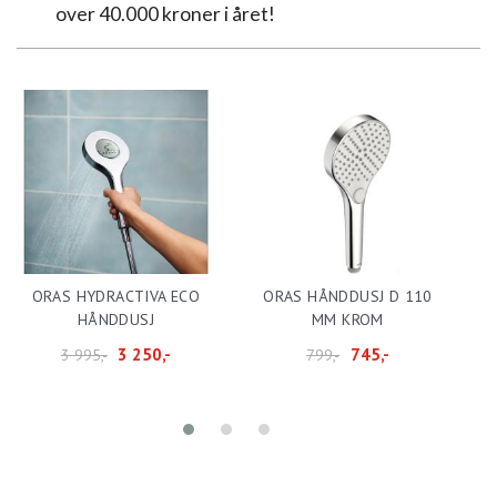
over 40.000 kroner i året!
ORAS HYDRACTIVA ECO
ORAS HÅNDDUSJ D 110
O
HÅNDDUSJ
MM KROM
H
3 250,-
745,-
3 995,-
799,-