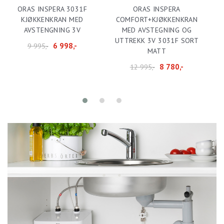
ORAS INSPERA 3031F
ORAS INSPERA
KJØKKENKRAN MED
COMFORT+KJØKKENKRAN
AVSTENGNING 3V
MED AVSTEGNING OG
UTTREKK 3V 3031F SORT
6 998,-
9 995,-
MATT
8 780,-
12 995,-