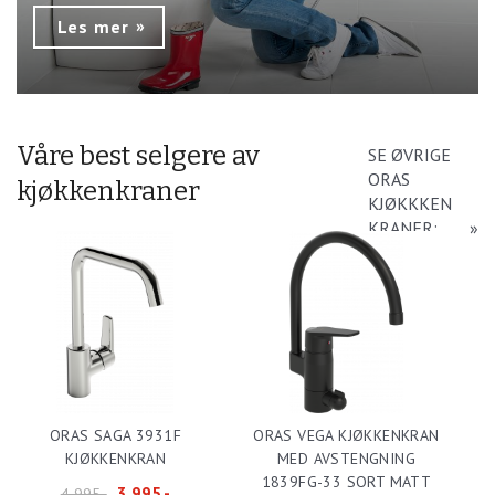
Les mer
Våre best selgere av
SE ØVRIGE
ORAS
kjøkkenkraner
KJØKKKEN
KRANER:
ORAS SAGA 3931F
ORAS VEGA KJØKKENKRAN
KJØKKENKRAN
MED AVSTENGNING
1839FG-33 SORT MATT
3 995,-
4 995,-