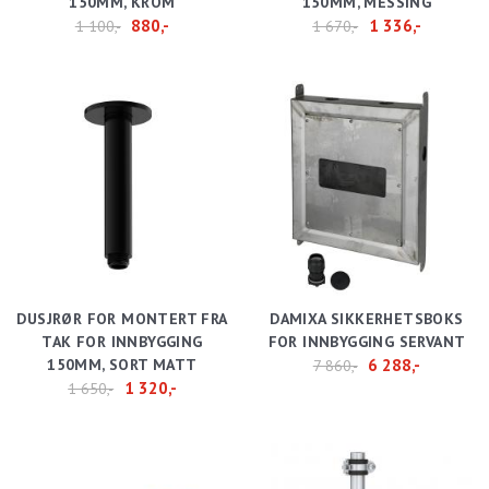
150MM, KROM
150MM, MESSING
880,-
1 336,-
1 100,-
1 670,-
DUSJRØR FOR MONTERT FRA
DAMIXA SIKKERHETSBOKS
TAK FOR INNBYGGING
FOR INNBYGGING SERVANT
150MM, SORT MATT
6 288,-
7 860,-
1 320,-
1 650,-