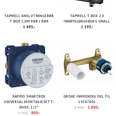
TAPWELL ANSLUTNINGSRØR
TAPWELL T BOX 2.0
T BOX 3,0M RØR I RØR
INNBYGGINGSBOKS SMALL
1 495,-
2 195,-
RAPIDO SMARTBOX
GROHE INNVENDIG DEL TIL
UNIVERSAL MONTASJESETT-
19287001
BOKS, 1/2″
1 890,-
6 400,-
800,-
1 760,-