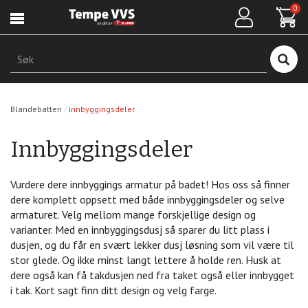
Hopp
0
til
hovedinnhold
Søk
Blandebatteri
Innbyggingsdeler
Innbyggingsdeler
Vurdere dere innbyggings armatur på badet! Hos oss så finner
dere komplett oppsett med både innbyggingsdeler og selve
armaturet. Velg mellom mange forskjellige design og
varianter. Med en innbyggingsdusj så sparer du litt plass i
dusjen, og du får en svært lekker dusj løsning som vil være til
stor glede. Og ikke minst langt lettere å holde ren. Husk at
dere også kan få takdusjen ned fra taket også eller innbygget
i tak. Kort sagt finn ditt design og velg farge.