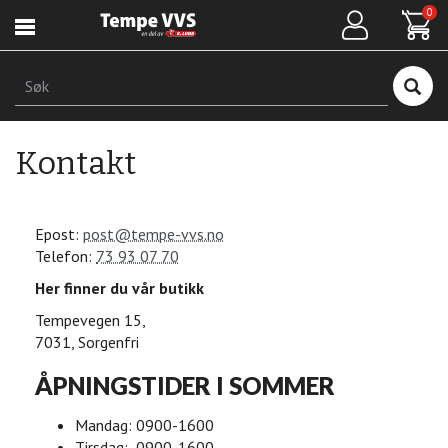
Hopp
0
til
hovedinnhold
Søk
Kontakt
Epost:
post@tempe-vvs.no
Telefon:
73 93 07 70
Her finner du vår butikk
Tempevegen 15,
7031, Sorgenfri
ÅPNINGSTIDER I SOMMER
Mandag: 0900-1600
Tirsdag: 0900-1600