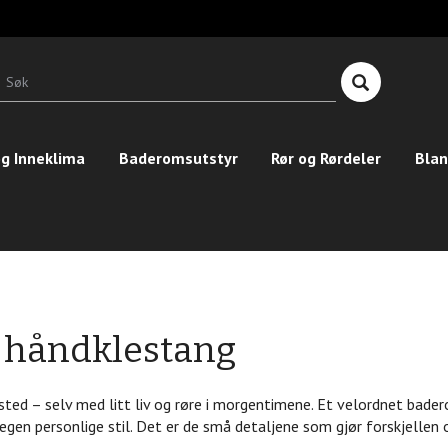
T
n
Søk
g Inneklima
Baderomsutstyr
Rør og Rørdeler
Blan
 håndklestang
d – selv med litt liv og røre i morgentimene. Et velordnet baderom
gen personlige stil. Det er de små detaljene som gjør forskjellen 