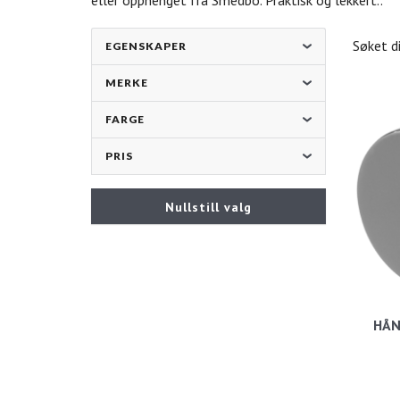
eller opphenget fra Smedbo. Praktisk og lekkert..
Søket d
EGENSKAPER
MERKE
FARGE
PRIS
Nullstill valg
HÅ