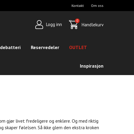
Kontakt
Om oss
op
avigation
0
Logg inn
Handlekurv
debatteri
Reservedeler
OUTLET
Inspirasjon
 gjør livet fredeligere og enklere. Og med riktig
og skaper følelsen. Så ikke glem den ekstra kroken