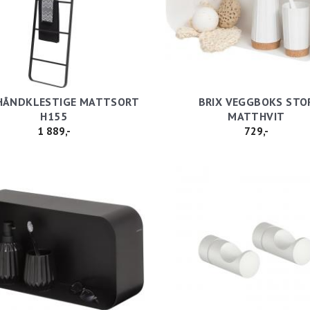
 HÅNDKLESTIGE MATTSORT
BRIX VEGGBOKS STO
H155
MATTHVIT
1 889,-
729,-