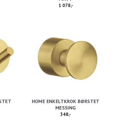
1 078,-
STET
HOME ENKELTKROK BØRSTET
MESSING
348,-