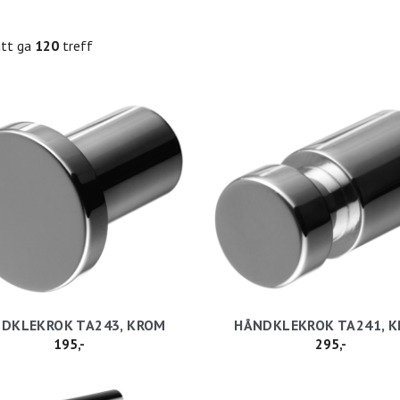
itt ga
120
treff
NDKLEKROK TA243, KROM
HÅNDKLEKROK TA241, 
195,-
295,-