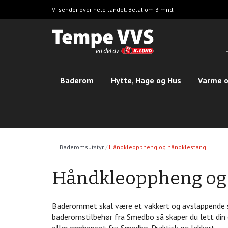
Hopp
Vi sender over hele landet. Betal om 3 mnd.
til
hovedinnhold
Baderom
Hytte, Hage og Hus
Varme o
Baderomsutstyr
Håndkleoppheng og håndklestang
Håndkleoppheng og
Baderommet skal være et vakkert og avslappende ste
baderomstilbehør fra Smedbo så skaper du lett din e