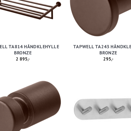
LL TA814 HÅNDKLEHYLLE
TAPWELL TA243 HÅNDKL
BRONZE
BRONZE
2 895,-
295,-