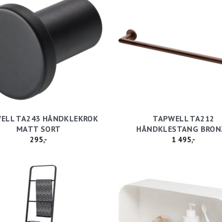
ELL TA243 HÅNDKLEKROK
TAPWELL TA212
MATT SORT
HÅNDKLESTANG BRON
295,-
1 495,-