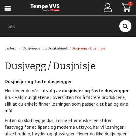
Hopp
0
til
hovedinnhold
Søk
Baderom
Dusjvegger og Dusjkabinett
Dusjvegg / Dusjnisje
Dusjvegg / Dusjnisje
Dusjnisjer og faste dusjvegger
Her finner du vårt utvalg av
dusjnisjer og faste dusjvegger
.
Bruk valgmulighetene i oversikten for å filtrere produktene,
slik at du enkelt finner løsningen som passer ditt bad og dine
mål.
Enten du skal bygge dusj i nisje eller ønsker en stilren
fastvegg for et åpent og moderne uttrykk, har vi løsninger i
ulike bredder, høyder og glasstyper. Finner du ikke dusjveggen