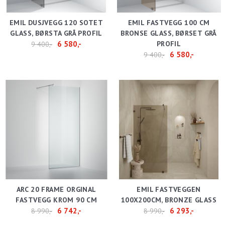
EMIL DUSJVEGG 120 SOTET
EMIL FASTVEGG 100 CM
GLASS, BØRSTA GRÅ PROFIL
BRONSE GLASS, BØRSET GRÅ
6 580,-
PROFIL
9 400,-
6 580,-
9 400,-
ARC 20 FRAME ORGINAL
EMIL FASTVEGGEN
FASTVEGG KROM 90 CM
100X200CM, BRONZE GLASS
6 742,-
6 293,-
8 990,-
8 990,-