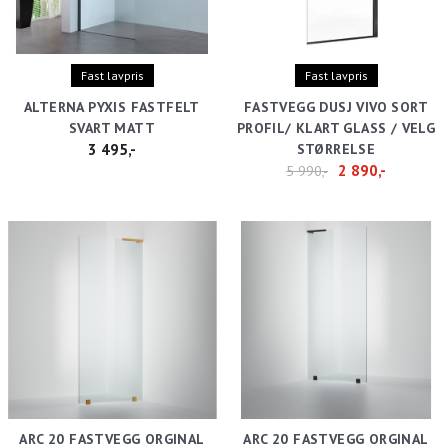
Fast lavpris
Fast lavpris
ALTERNA PYXIS FASTFELT
FASTVEGG DUSJ VIVO SORT
SVART MATT
PROFIL/ KLART GLASS / VELG
3 495,-
STØRRELSE
2 890,-
5 990,-
ARC 20 FASTVEGG ORGINAL
ARC 20 FASTVEGG ORGINAL