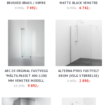
BRUSHED BRASS / HØYRE
MATTE BLACK VENSTRE
7 492,-
6 742,-
9 990,-
8 990,-
ARC 20 ORGINAL FASTVEGG
ALTERNA PYXIS FASTFELT
*MÅLTILPASSET 400-1200
KROM (VELG STØRRELSE)
MM VENSTRE MODELL
2 890,-
3 495,-
9 892,-
13 190,-