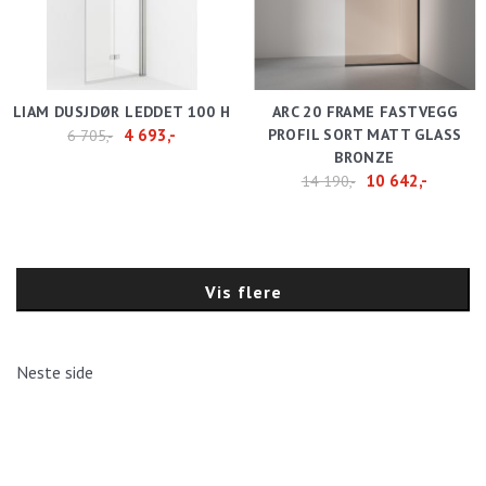
LIAM DUSJDØR LEDDET 100 H
ARC 20 FRAME FASTVEGG
4 693,-
PROFIL SORT MATT GLASS
6 705,-
BRONZE
10 642,-
14 190,-
Vis flere
Neste side