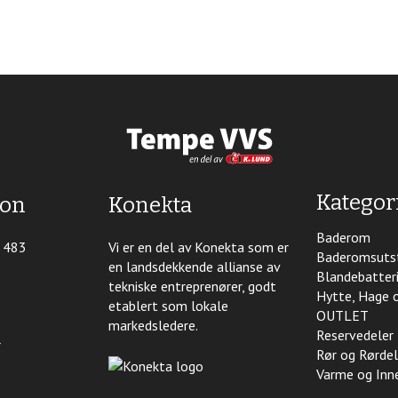
Kategor
jon
Konekta
Baderom
4 483
Vi er en del av Konekta som er
Baderomsuts
en landsdekkende allianse av
Blandebatter
tekniske entreprenører, godt
Hytte, Hage 
etablert som lokale
OUTLET
markedsledere.
Reservedeler
r
Rør og Rørdel
Varme og Inn