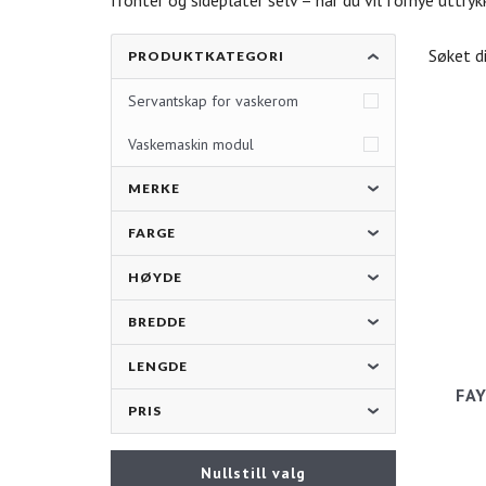
fronter og sideplater selv – når du vil fornye uttry
Søket d
PRODUKTKATEGORI
Servantskap for vaskerom
Vaskemaskin modul
MERKE
FARGE
HØYDE
BREDDE
LENGDE
FAY
PRIS
Nullstill valg