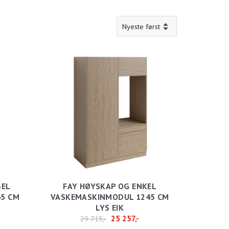
BEL
FAY HØYSKAP OG ENKEL
5 CM
VASKEMASKINMODUL 1245 CM
LYS EIK
25 257,-
29 715,-