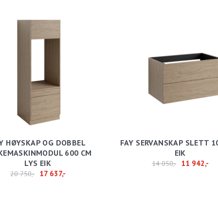
Y HØYSKAP OG DOBBEL
FAY SERVANSKAP SLETT 1
KEMASKINMODUL 600 CM
EIK
LYS EIK
11 942,-
14 050,-
17 637,-
20 750,-