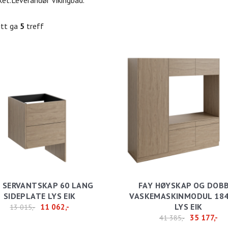
kket.Leverandør Vikingbad.
itt ga
5
treff
 SERVANTSKAP 60 LANG
FAY HØYSKAP OG DOB
SIDEPLATE LYS EIK
VASKEMASKINMODUL 184
LYS EIK
11 062,-
13 015,-
35 177,-
41 385,-