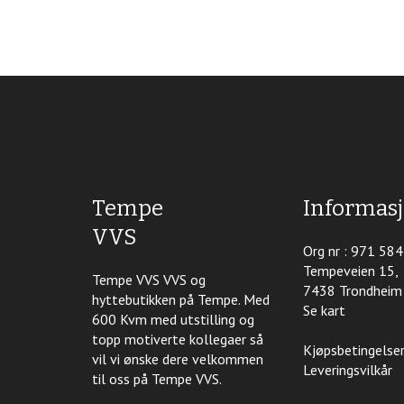
Tempe
Informas
VVS
Org nr : 971 58
Tempeveien 15,
Tempe VVS VVS og
7438 Trondheim
hyttebutikken på Tempe. Med
Se kart
600 Kvm med utstilling og
topp motiverte kollegaer så
Kjøpsbetingelse
vil vi ønske dere velkommen
Leveringsvilkår
til oss på Tempe VVS.