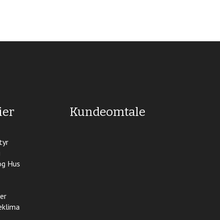
ier
Kundeomtale
tyr
i
og Hus
er
eklima