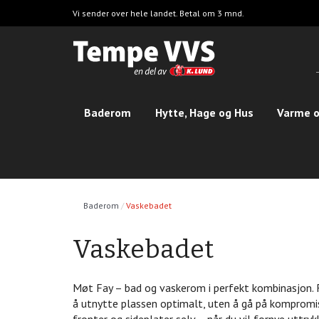
Hopp
Vi sender over hele landet. Betal om 3 mnd.
til
hovedinnhold
Baderom
Hytte, Hage og Hus
Varme o
Baderom
Vaskebadet
Vaskebadet
Møt Fay – bad og vaskerom i perfekt kombinasjon. 
å utnytte plassen optimalt, uten å gå på kompromis