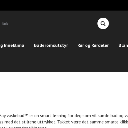
T
n
Søk
g Inneklima
Baderomsutstyr
Rør og Rørdeler
Blan
Fay vaskebad™ er en smart løsning for deg som vil samle bad og va
s med det stilrene uttrykket. Takket være det samme smarte klikk