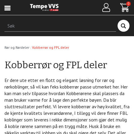
Hopp
0
til
hovedinnhold
Søk
Rør og Rørdeler
Kobberrør og FPL deler
Kobberrør og FPL deler
Er dere ute etter en flott og elegant løsning for rør og
rørkoblinger, så vil kan feks kobberrør passe utmerket her. Her
kan man selv tilpasse hvordan Kobberørene skal plassers da
man bruker varme for å lage den perfekte bøyen. Da blir
sluttresultater perfekt. Vi levere kobberrør av høy kvalitet, fra
de kjente kvalitets leverandørene, I tillegg vil dere finner FBL
koblinger som leveres i rekke dimensjoner som gjør det mulig
å koble rørene sammen på en trygg måte. Husk å bruke en
sikkelig verktøy til jobben vis du skal gjøre det selv. Det aller