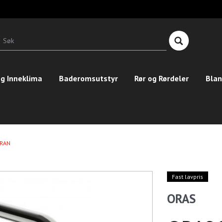
T
n
Søk
g Inneklima
Baderomsutstyr
Rør og Rørdeler
Blan
KRAN
Fast lavpris
ORAS