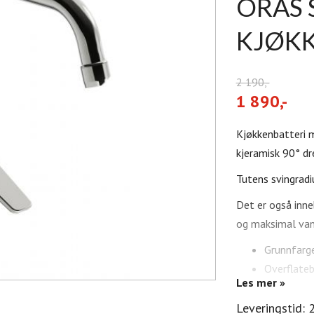
ORAS 
KJØK
2 190,-
1 890,-
Kjøkkenbatteri m
kjeramisk 90° dre
Tutens svingradiu
Det er også inn
og maksimal van
Grunnfarge
Overflate
Les mer »
Byggehøyd
Utløpets 
Leveringstid: 