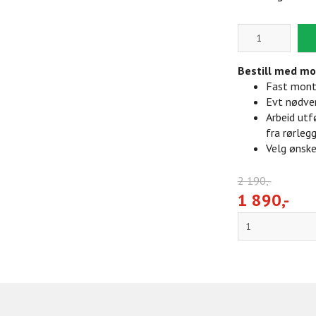
Bestill med mo
Fast monte
Evt nødven
Arbeid utf
fra rørleg
Velg ønske
2 190,-
1 890,-