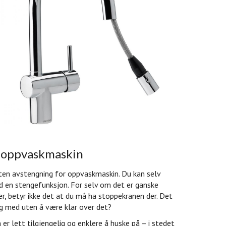
r oppvaskmaskin
ten avstengning for oppvaskmaskin. Du kan selv
d en stengefunksjon. For selv om det er ganske
, betyr ikke det at du må ha stoppekranen der. Det
og med uten å være klar over det?
r lett tilgjengelig og enklere å huske på – i stedet