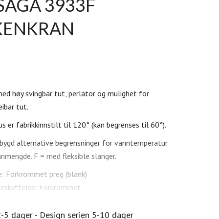
SAGA 3933F
KENKRAN
ed høy svingbar tut, perlator og mulighet for
ibar tut.
s er fabrikkinnstilt til 120° (kan begrenses til 60°).
ebygd alternative begrensninger for vanntemperatur
nmengde. F = med fleksible slanger.
: Forkrommet preg (blank)
beskyttelse: Forkrommet
e, undersiden av kranutløp: 230 mm
overhengslengde: 240 mm
2-5 dager - Design serien 5-10 dager