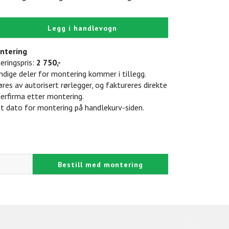
Legg i handlevogn
ntering
ringspris:
2 750,-
dige deler for montering kommer i tillegg.
øres av autorisert rørlegger, og faktureres direkte
gerfirma etter montering.
t dato for montering på handlekurv-siden.
Bestill med montering