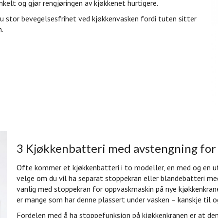
nkelt og gjør rengjøringen av kjøkkenet hurtigere.
u stor bevegelsesfrihet ved kjøkkenvasken fordi tuten sitter
n.
3 Kjøkkenbatteri med avstengning fo
Ofte kommer et kjøkkenbatteri i to modeller, en med og en u
velge om du vil ha separat stoppekran eller blandebatteri me
vanlig med stoppekran for oppvaskmaskin på nye kjøkkenkraner
er mange som har denne plassert under vasken – kanskje til 
Fordelen med å ha stoppefunksjon på kjøkkenkranen er at den e