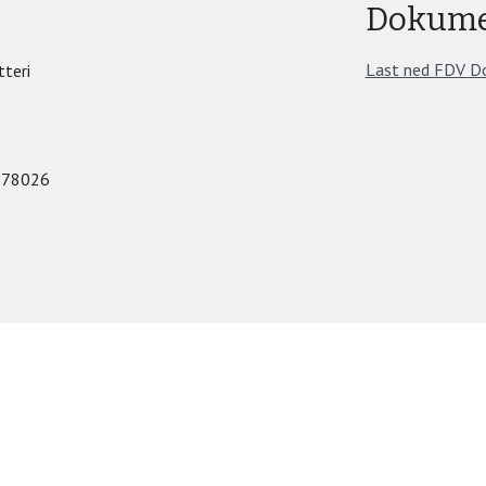
Dokume
Last ned FDV D
teri
078026