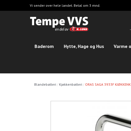
Hopp
Vi sender over hele landet. Betal om 3 mnd.
til
hovedinnhold
Baderom
Hytte, Hage og Hus
Varme o
Blandebatteri
Kjøkkenbatteri
ORAS SAGA 3933F KJØKKEN