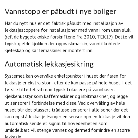
Vannstopp er påbudt i nye boliger
Har du nytt hus er det faktisk påbudt med installasjon av
lekkasjestoppere for installasjoner med vann i rom uten sluk.
(ref. de byggetekniske forskriftene fra 2010, TEK17). Dette vil
typisk gjelde kjøkken der oppvaskmaskin, vanntilkoblede
kjøleskap og kaffemaskiner er montert inn.
Automatisk lekkasjesikring
Systemet kan overvåke enkeltpunkter i huset der faren for
lekkasje er ekstra stor - eller de kan passe på hele huset. I det
første tilfellet vil man typisk fokusere på vannbasert
kjøkkenutstyr som kaffemaskiner og isbitmaskiner, og legge
ut sensorer i forbindelse med disse. Ved overvåking av hele
huset blir det plassert trådløse sensorer i alle soner der det
kan oppstå lekkasje. Fanger en sensor opp en lekkasje vil den
automatisk sende et signal til hovedenheten som
umiddelbart vil stenge vannet og dermed forhindre en større
lekkasje.