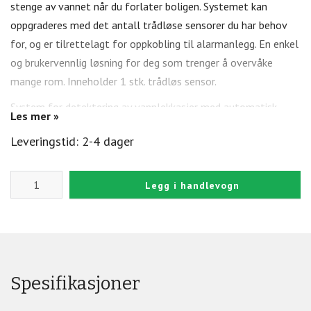
stenge av vannet når du forlater boligen. Systemet­ kan
oppgraderes med det antall trådløse ­sensorer du har behov
for, og er tilrettelagt for opp­kobling til alarm­anlegg. En enkel
og brukervennlig løsning for deg som trenger å overvåke
mange rom. Inneholder 1 stk. trådløs sensor.
System for detektering av vannlekkasjer med automatisk
Les mer »
avstenging av vanntilførsel. Adapter kommuniserer trådløst
Leveringstid: 2-4 dager
med andre enheter i systemet. Fra dørbryteren kan vannet
stenges når man forlater huset. Ved vannlekkasje vil
dørbryteren og dapteret gi lydsignal, samtidig aktiverer
Legg i handlevogn
adaperet magnetventilen som stenger vanntilførselen.
Sentralenhet benyttes i boliger, fritidsboliger og næringsbygg.
Inneholder dørbryter, magnetventil, Jack-overgang, adapter,
senorledning, sensortape, trådløse sensorer og pakning+skrue
for ventilens strømkontakt.
Spesifikasjoner
Tekniske data