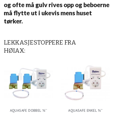
og ofte må gulv rives opp og beboerne
må flytte ut i ukevis mens huset
tørker.
LEKKASJESTOPPERE FRA
HØIAX:
AQUASAFE DOBBEL ½’’
AQUASAFE ENKEL ½’’