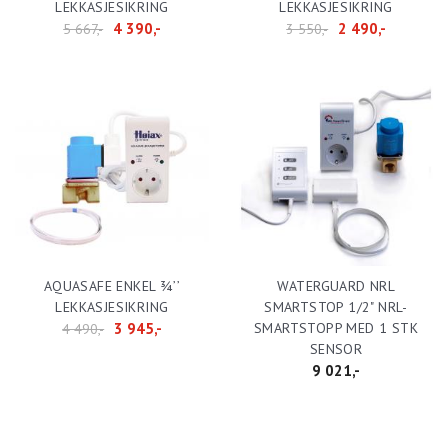
LEKKASJESIKRING
LEKKASJESIKRING
4 390,-
2 490,-
5 667,-
3 550,-
AQUASAFE ENKEL ¾’’
WATERGUARD NRL
LEKKASJESIKRING
SMARTSTOP 1/2" NRL-
3 945,-
SMARTSTOPP MED 1 STK
4 490,-
SENSOR
9 021,-