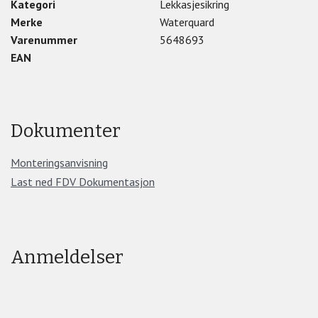
Kategori
Lekkasjesikring
Tilkobling: Innvendige gjenger
Merke
Waterquard
Elektrisk tilkobling: Tilkoblingsledning med plugg
Varenummer
5648693
Tilkoblingsstørrelse: 1/2"
EAN
Matespenning: 230 V
Antall detektorer: 99
Med ledningsbruddeteksjon: Nei
Kapslingsmateriale: Støpejern
Dokumenter
Monteringsanvisning
Last ned FDV Dokumentasjon
Anmeldelser