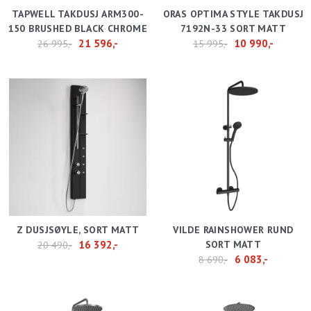
TAPWELL TAKDUSJ ARM300-
ORAS OPTIMA STYLE TAKDUSJ
150 BRUSHED BLACK CHROME
7192N-33 SORT MATT
21 596,-
10 990,-
26 995,-
15 995,-
Z DUSJSØYLE, SORT MATT
VILDE RAINSHOWER RUND
16 392,-
SORT MATT
20 490,-
6 083,-
8 690,-