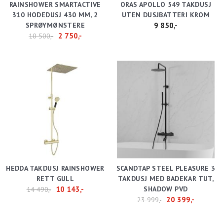
RAINSHOWER SMARTACTIVE
ORAS APOLLO 549 TAKDUSJ
310 HODEDUSJ 430 MM, 2
UTEN DUSJBATTERI KROM
SPRØYMØNSTERE
9 850,-
2 750,-
10 500,-
HEDDA TAKDUSJ RAINSHOWER
SCANDTAP STEEL PLEASURE 3
RETT GULL
TAKDUSJ MED BADEKAR TUT,
10 143,-
SHADOW PVD
14 490,-
20 399,-
23 999,-