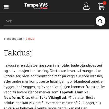
Hopp
0
til
hovedinnhold
Søk
Blandebatteri
Takdusj
Takdusj
Takdusj er en dujsløsning som inneholder både blandebatteri
og selve dusjen i en løsning. Dette kan leveres i mange ulike
utførelser, både for montering rett på vegg slik som vist her,
eller andre mer kompliserte løsninger hvor blandebatteriet er
bygget inn i veggen, og hvor selve dusjen kommer fra tak eller
vegg. Vi levere kjente merker som
Tapwell, Damixa,
Newform, Oras
eller
feks VikingBad
. På de aller fleste
takdusjene kan vi klare å levere det meste på 2-4 dager, slik
at du ikke behøver å vente lenge før du kan nyte en