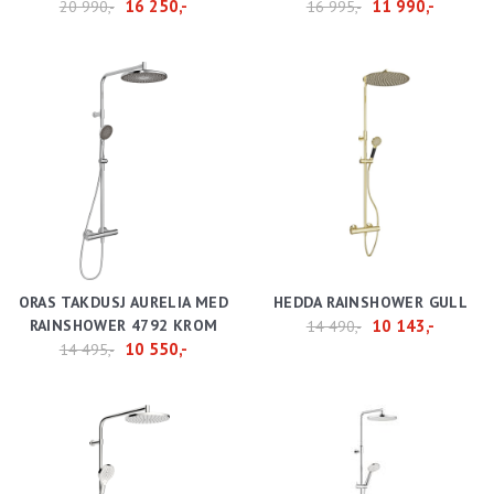
16 250,-
11 990,-
20 990,-
16 995,-
ORAS TAKDUSJ AURELIA MED
HEDDA RAINSHOWER GULL
RAINSHOWER 4792 KROM
10 143,-
14 490,-
10 550,-
14 495,-