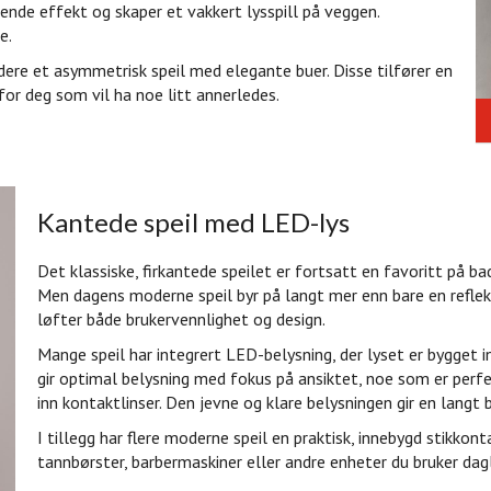
vende effekt og skaper et vakkert lysspill på veggen.
e.
rdere et asymmetrisk speil med elegante buer. Disse tilfører en
for deg som vil ha noe litt annerledes.
Kantede speil med LED-lys
Det klassiske, firkantede speilet er fortsatt en favoritt på bad
Men dagens moderne speil byr på langt mer enn bare en refl
løfter både brukervennlighet og design.
Mange speil har integrert LED-belysning, der lyset er bygget i
gir optimal belysning med fokus på ansiktet, noe som er perfek
inn kontaktlinser. Den jevne og klare belysningen gir en langt 
I tillegg har flere moderne speil en praktisk, innebygd stikkont
tannbørster, barbermaskiner eller andre enheter du bruker dagl