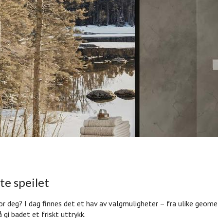
e speilet
r deg? I dag finnes det et hav av valgmuligheter – fra ulike geomet
gi badet et friskt uttrykk.