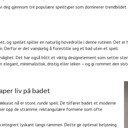
 vi deg gjennom tre populære speiltyper som dominerer trendbildet a
t, og speilet spiller en naturlig hovedrolle i denne rutinen. Det er 
. Derfor er det vanskelig å forestille seg et bad uten et speil.
dighet. Det har også blitt et viktig designelement som setter stem
 elegant, minimalistisk, dristig eller leken – og gi rommet den sist
aper liv på badet
kurat nå er store, runde speil. De tilfører badet et moderne
yker opp de stramme, rektangulære formene som ofte
integrert lyskant langs rammen. Dette gir optimal belysning