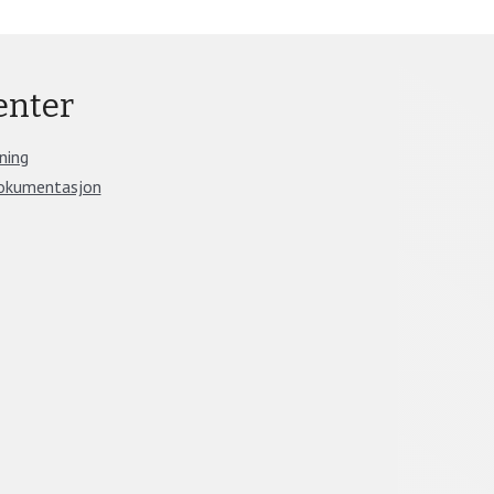
nter
ning
okumentasjon