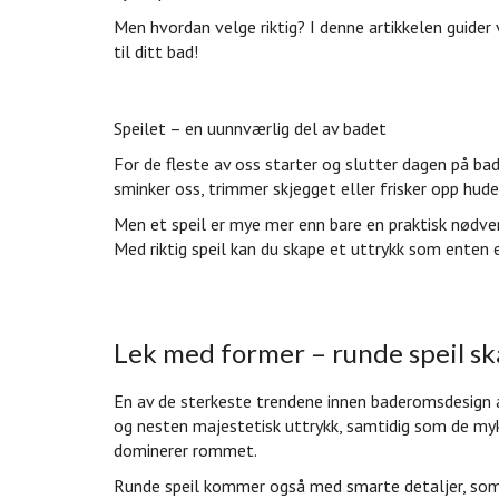
Men hvordan velge riktig? I denne artikkelen guider
til ditt bad!
Speilet – en uunnværlig del av badet
For de fleste av oss starter og slutter dagen på bade
sminker oss, trimmer skjegget eller frisker opp huden
Men et speil er mye mer enn bare en praktisk nødven
Med riktig speil kan du skape et uttrykk som enten er
Lek med former – runde speil sk
En av de sterkeste trendene innen baderomsdesign ak
og nesten majestetisk uttrykk, samtidig som de m
dominerer rommet.
Runde speil kommer også med smarte detaljer, som 