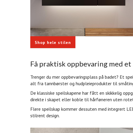
Shop hele stilen
Få praktisk oppbevaring med et 
Trenger du mer oppbevaringsplass på badet? Et spei
alt fra tannbørster og hudpleieprodukter til småting
De klassiske speilskapene har fått en skikkelig oppg
direkte i skapet eller koble til hårføneren uten rot
Flere speilskap kommer dessuten med integrert LED
stilrent design.