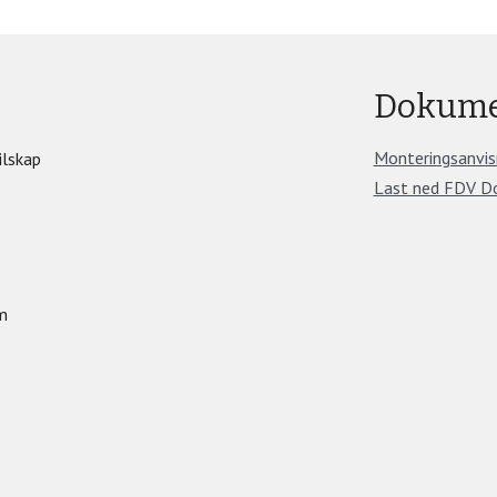
Dokume
Monteringsanvis
ilskap
Last ned FDV D
m