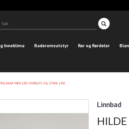
T
n
Søk
g Inneklima
Baderomsutstyr
Rør og Rørdeler
Blan
PEILSKAP MED LED OVERLYS OG STIKK 100
Linnbad
HILDE