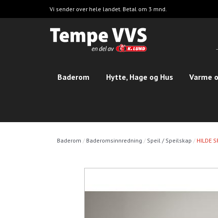
Hopp
Vi sender over hele landet. Betal om 3 mnd.
til
hovedinnhold
Baderom
Hytte, Hage og Hus
Varme o
Baderom
Baderomsinnredning
Speil / Speilskap
HILDE S