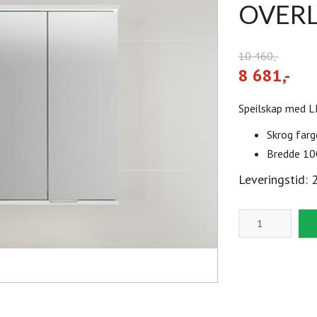
OVERL
10 460,-
8 681,-
Speilskap med LE
Skrog farg
Bredde 10
Leveringstid: 