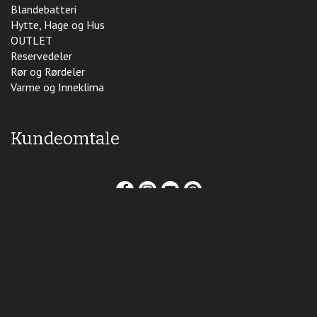
Blandebatteri
Hytte, Hage og Hus
OUTLET
Reservedeler
Rør og Rørdeler
Varme og Inneklima
Kundeomtale
Opphavsrett (C) 2019 Tempe VVS. Alle rettigheter reservert.
Levert av
Frontkom