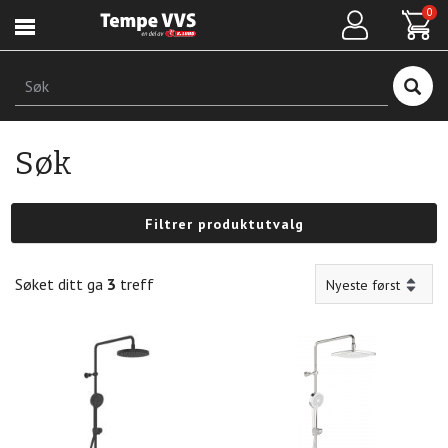
Hopp
0
til
hovedinnhold
Søk
Søk
Filtrer produktutvalg
Søket ditt ga
3
treff