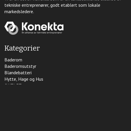
tekniske entreprenører, godt etablert som lokale
markedsledere.
Kategorier
Baderom
Baderomsutstyr
Blandebatteri
Hytte, Hage og Hus
OUTLET
Reservedeler
Rør og Rørdeler
Varme og Inneklima
Kundeomtale