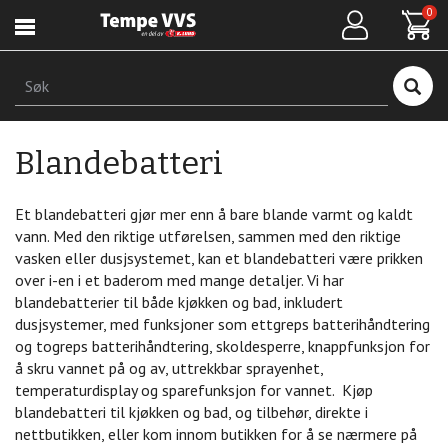
Hopp
0
til
hovedinnhold
Søk
Blandebatteri
Et blandebatteri gjør mer enn å bare blande varmt og kaldt
vann. Med den riktige utførelsen, sammen med den riktige
vasken eller dusjsystemet, kan et blandebatteri være prikken
over i-en i et baderom med mange detaljer.
Vi har
blandebatterier til både kjøkken og bad, inkludert
dusjsystemer, med funksjoner som ettgreps batterihåndtering
og togreps batterihåndtering, skoldesperre, knappfunksjon for
å skru vannet på og av, uttrekkbar sprayenhet,
temperaturdisplay og sparefunksjon for vannet.
Kjøp
blandebatteri til kjøkken og bad, og tilbehør, direkte i
nettbutikken, eller kom innom butikken for å se nærmere på