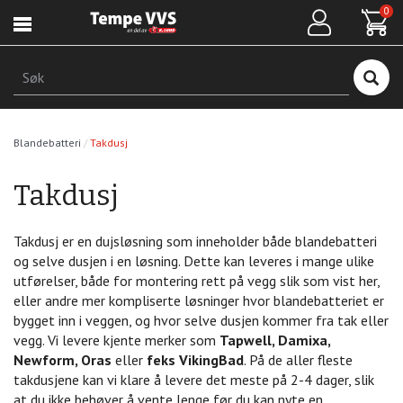
Hopp
0
til
hovedinnhold
Søk
Blandebatteri
Takdusj
Takdusj
Takdusj er en dujsløsning som inneholder både blandebatteri
og selve dusjen i en løsning. Dette kan leveres i mange ulike
utførelser, både for montering rett på vegg slik som vist her,
eller andre mer kompliserte løsninger hvor blandebatteriet er
bygget inn i veggen, og hvor selve dusjen kommer fra tak eller
vegg. Vi levere kjente merker som
Tapwell, Damixa,
Newform, Oras
eller
feks VikingBad
. På de aller fleste
takdusjene kan vi klare å levere det meste på 2-4 dager, slik
at du ikke behøver å vente lenge før du kan nyte en